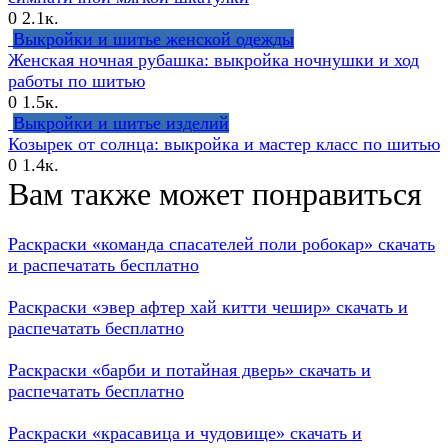
0
2.1к.
Выкройки и шитье женской одежды
Женская ночная рубашка: выкройка ночнушки и ход
работы по шитью
0
1.5к.
Выкройки и шитье изделий
Козырек от солнца: выкройка и мастер класс по шитью
0
1.4к.
Вам также может понравиться
Раскраски «команда спасателей поли робокар» скачать
и распечатать бесплатно
Раскраски «эвер афтер хай китти чешир» скачать и
распечатать бесплатно
Раскраски «барби и потайная дверь» скачать и
распечатать бесплатно
Раскраски «красавица и чудовище» скачать и