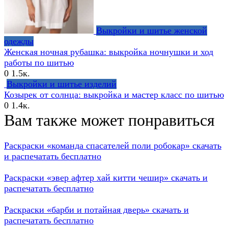
Выкройки и шитье женской
одежды
Женская ночная рубашка: выкройка ночнушки и ход
работы по шитью
0
1.5к.
Выкройки и шитье изделий
Козырек от солнца: выкройка и мастер класс по шитью
0
1.4к.
Вам также может понравиться
Раскраски «команда спасателей поли робокар» скачать
и распечатать бесплатно
Раскраски «эвер афтер хай китти чешир» скачать и
распечатать бесплатно
Раскраски «барби и потайная дверь» скачать и
распечатать бесплатно