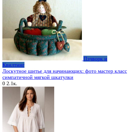
Пэчворк и
Квилтинг
Лоскутное шитье для начинающих: фото мастер класс
симпатичной мягкой шкатулки
0
2.1к.