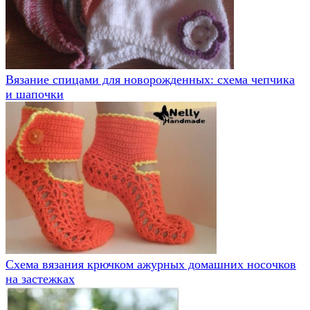
Вязание спицами для новорожденных: схема чепчика
и шапочки
Схема вязания крючком ажурных домашних носочков
на застежках