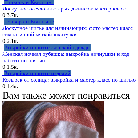
Пэчворк и Квилтинг
Лоскутное одеяло из старых джинсов: мастер класс
0
3.7к.
Пэчворк и Квилтинг
Лоскутное шитье для начинающих: фото мастер класс
симпатичной мягкой шкатулки
0
2.1к.
Выкройки и шитье женской одежды
Женская ночная рубашка: выкройка ночнушки и ход
работы по шитью
0
1.5к.
Выкройки и шитье изделий
Козырек от солнца: выкройка и мастер класс по шитью
0
1.4к.
Вам также может понравиться