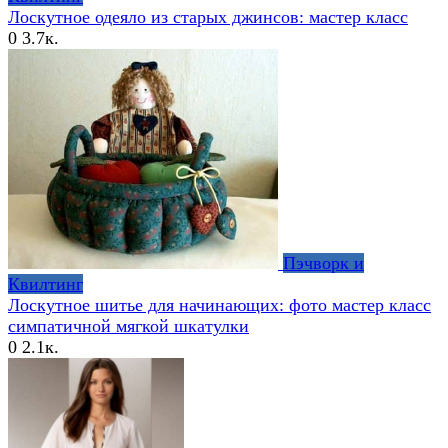
Лоскутное одеяло из старых джинсов: мастер класс
0
3.7к.
Пэчворк и
Квилтинг
Лоскутное шитье для начинающих: фото мастер класс
симпатичной мягкой шкатулки
0
2.1к.