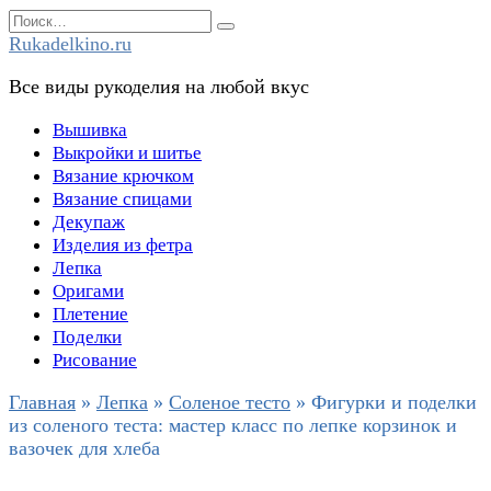
Перейти
Search
к
for:
Rukadelkino.ru
содержанию
Все виды рукоделия на любой вкус
Вышивка
Выкройки и шитье
Вязание крючком
Вязание спицами
Декупаж
Изделия из фетра
Лепка
Оригами
Плетение
Поделки
Рисование
Главная
»
Лепка
»
Соленое тесто
»
Фигурки и поделки
из соленого теста: мастер класс по лепке корзинок и
вазочек для хлеба