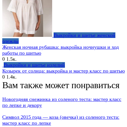
Выкройки и шитье женской
одежды
Женская ночная рубашка: выкройка ночнушки и ход
работы по шитью
0
1.5к.
Выкройки и шитье изделий
Козырек от солнца: выкройка и мастер класс по шитью
0
1.4к.
Вам также может понравиться
Новогодняя снежинка из соленого теста: мастер класс
по лепке и декору
Символ 2015 года — коза (овечка) из соленого теста:
мастер класс по лепке